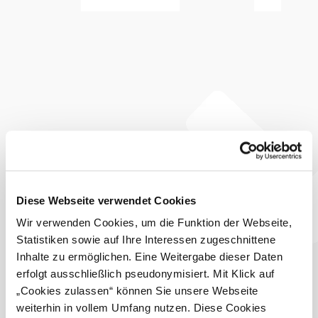
ECG sind wir als Diensteanbieter
jedoch nicht verpflichtet, gespeicherte
oder übermittelte oder zugänglich
gemachte fremde Informationen und
Inhalte (einschließlich Fotos) zu
überwachen oder nach Umständen zu
forschen, die auf rechtswidrige
Tätigkeiten hinweisen. Eine
diesbezügliche Haftung besteht erst
ab dem Zeitpunkt unserer Kenntnis
einer konkreten Rechtsverletzung.
Bei Bekanntwerden von
entsprechenden Rechtsverletzungen
werden wir diese Inhalte umgehend
löschen. Für die Inhalte aller Links,
Diese Webseite verwendet Cookies
die zu Seiten außerhalb von
www.wienerwald.info/klosterneuburg
Wir verwenden Cookies, um die Funktion der Webseite,
führen, übernehmen wir keinerlei
Statistiken sowie auf Ihre Interessen zugeschnittene
Haftung (§ 17 ECG); für die dort
enthaltenen Informationen ist der
Inhalte zu ermöglichen. Eine Weitergabe dieser Daten
jeweilige Diensteanbieter
erfolgt ausschließlich pseudonymisiert. Mit Klick auf
verantwortlich.
„Cookies zulassen“ können Sie unsere Webseite
Die durch uns erstellten Inhalte auf
weiterhin in vollem Umfang nutzen. Diese Cookies
diesen Seiten unterliegen dem