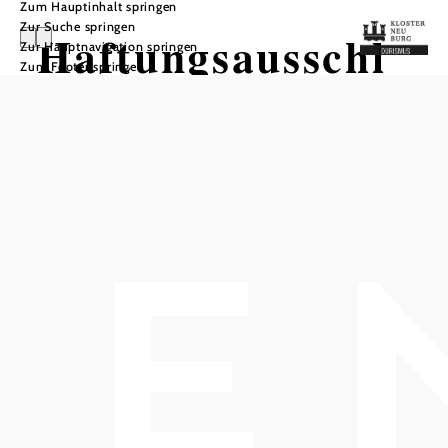
Zum Hauptinhalt springen
Zur Suche springen
Haftungsausschl
Zur Hauptnavigation springen
Zum Footer springen
uss
Trotz sorgfältiger Recherchen können
wir für die auf dieser Website
veröffentlichten Inhalte sowie die
Programmierung der technischen
Services keinerlei Gewähr oder
Haftung für die Richtigkeit,
Vollständigkeit und Aktualität
übernehmen. Als Diensteanbieter sind
wir nach dem E-Commerce-Gesetz
(ECG) für eigene Inhalte auf dieser
Website verantwortlich. Nach § 18