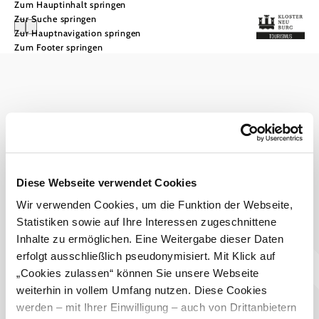
Zum Hauptinhalt springen
Zur Suche springen
Zur Hauptnavigation springen
Zum Footer springen
null
in Karte suchen
mit öffentlichen Verkehrsmitteln erreichbar
TOP-Ausflugsziele
geeignet für Rollstuhlfahrer
Karte aktualisieren
Orte & Städte
Hunde erlaubt
Legende schließen
bei schlechtem Wetter
Wandern
Niederösterreich CARD
zurück
Diese Webseite verwendet Cookies
Rad & MTB
Tourismus & Stadtmarketing Klosterneuburg GmbH
Wandern
zurück
Wir verwenden Cookies, um die Funktion der Webseite,
Haben Sie Fragen? Wir helfen Ihnen gerne weiter.
Aktiv im Winter
Bergtouren
Rad & MTB
+43 2243 32038
Statistiken sowie auf Ihre Interessen zugeschnittene
zurück
Weitwandertouren
Freizeit & Sport
tourismus@klosterneuburg.net
Top-Radtouren
Aktiv im Winter
Inhalte zu ermöglichen. Eine Weitergabe dieser Daten
Pilgerwege
zurück
Ausflugsradtouren
Unterkünfte
erfolgt ausschließlich pseudonymisiert. Mit Klick auf
Themenwege
Langlaufen
Freizeit & Sport
Radtouren
zurück
Wandertouren
„Cookies zulassen“ können Sie unsere Webseite
Schneeschuhwandern
Ausflug & Kultur
Familienradtouren
Badeplatz/-see
Unterkünfte
Genusswandern
Winterwandern
weiterhin in vollem Umfang nutzen. Diese Cookies
Impressum
Haftungsausschluss
Datenschutz
zurück
E-Biken
Beachvolleyball
Kulinarik & Wein
Stadtrundgang
Apartment
Ausflug & Kultur
werden – mit Ihrer Einwilligung – auch von Drittanbietern
MTB-Strecken
Eislaufen/-sport
zurück
Bauernhof