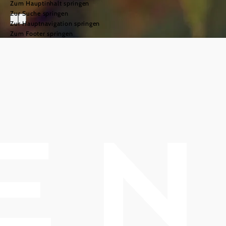
Zum Hauptinhalt springen
Zur Suche springen
Zur Hauptnavigation springen
Zum Footer springen
Heurigen &
Austecktermine
©
© Niederösterreich Werbung/Andreas Hofer
Aus
´gsteckt
is!