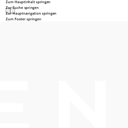
Zum Hauptinhalt springen
Zur Suche springen
Zur Hauptnavigation springen
Zum Footer springen
Radfahren
Klosterneuburg
entdecken mit
dem Rad!
Radwege und Touren in und
rund um die Stadt