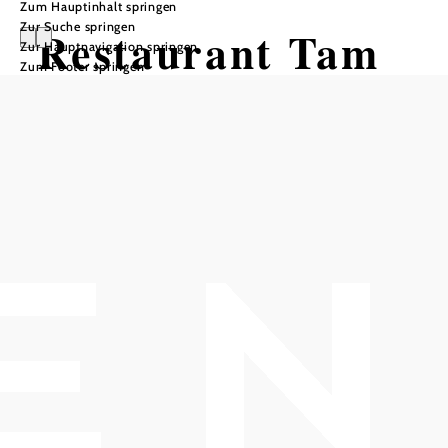
Zum Hauptinhalt springen
Zur Suche springen
Restaurant Tam
Zur Hauptnavigation springen
Zum Footer springen
Öffnungszeiten
Tisch telefonisch reservieren
Montag Ruhetag; Di-So 11:30-15:00 17:30-23:00
In Merkliste speichern
Gesundes asiatisches Essen - frisch zubereitet
null