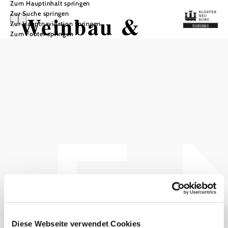
Zum Hauptinhalt springen
Zur Suche springen
Weinbau &
Zur Hauptnavigation springen
Zum Footer springen
Buschenschank
Fam. Gruber
In Merkliste speichern
Das aktuelle Wetter in
Klosterneuburg
Heute, 10.08.2026
28° bis 35°
Diese Webseite verwendet Cookies