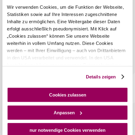
bewölkt
Wir verwenden Cookies, um die Funktion der Webseite,
Windgeschwindigkeit
3,4 km/h
Statistiken sowie auf Ihre Interessen zugeschnittene
Inhalte zu ermöglichen. Eine Weitergabe dieser Daten
Morgen, 11.08.2026
22° bis 30°
erfolgt ausschließlich pseudonymisiert. Mit Klick auf
„Cookies zulassen“ können Sie unsere Webseite
bewölkt
weiterhin in vollem Umfang nutzen. Diese Cookies
Windgeschwindigkeit
3,5 km/h
werden – mit Ihrer Einwilligung – auch von Drittanbietern
in den USA verarbeitet und verwendet. In den USA
Umgebung erkunden
besteht derzeit kein angemessenes Datenschutzniveau,
und es ist nicht ausgeschlossen, dass staatliche
Ausflugsziele, Hotels, Touren und mehr
Details zeigen
Sicherheitsbehörden entsprechende Anordnungen
Suchradius
10 km
20 km
gegenüber den Drittanbietern (Google und Meta
Platforms, Inc.) treffen, um Zugriff auf Daten zu Kontroll-
Cookies zulassen
null
und Überwachungszwecken zu erhalten. Dagegen gibt es
keine wirksamen Rechtsbehelfe und
Anpassen
Rechtsschutzmöglichkeiten. Zudem werden von den
USA keine geeigneten Garantien für den Schutz
personenbezogener Daten gewährt. Wir geben nur Ihre
nur notwendige Cookies verwenden