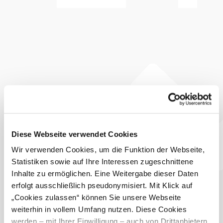
Lage und Nähe zur Natur machen den Sonnhof perfekt für
entspannte Tage.
In der Umgebung kannst du idyllisch spazieren, Rad
fahren oder einfach die Natur genießen — und nach einem
aktiven Tag gibt es nichts Schöneres als Ruhe, Komfort
und heimelige Atmosphäre im Sonnhof Ressl. Das
„Amtscafe“ direkt gegenüber bietet eine große
Frühstückskarte: An Tagen, an denen Sie sich morgens
verwöhnen lassen wollen, gehen Sie einfach nur über die
Straße und nehmen im Café Platz!
Zimmerservice: Sie bekommen auf Verlangen jederzeit
frische Handtücher und / oder Bettwäsche. Toilettenpapier,
Küchenrollen, Küchenreinigungsmittel und Gewürze
Diese Webseite verwendet Cookies
werden jederzeit ergänzt
Wir verwenden Cookies, um die Funktion der Webseite,
Ausstattung
Statistiken sowie auf Ihre Interessen zugeschnittene
Inhalte zu ermöglichen. Eine Weitergabe dieser Daten
Terrasse/Gastgarten
erfolgt ausschließlich pseudonymisiert. Mit Klick auf
Babybett
„Cookies zulassen“ können Sie unsere Webseite
Babyhochstuhl
weiterhin in vollem Umfang nutzen. Diese Cookies
komplette Ausstattung anzeigen
werden – mit Ihrer Einwilligung – auch von Drittanbietern