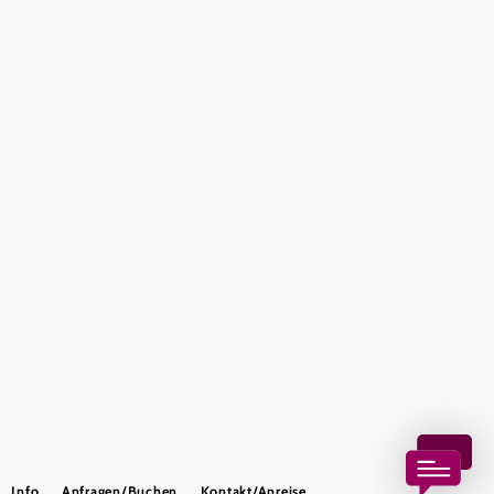
Tourismus & Stadtmarketing Klosterneuburg GmbH
Haben Sie Fragen? Wir helfen Ihnen gerne weiter.
+43 2243 32038
tourismus@klosterneuburg.net
Impressum
Haftungsausschluss
Datenschutz
Copyright © Tourismus & Stadtmarketing Klosterneuburg GmbH
Info
Anfragen/Buchen
Kontakt/Anreise