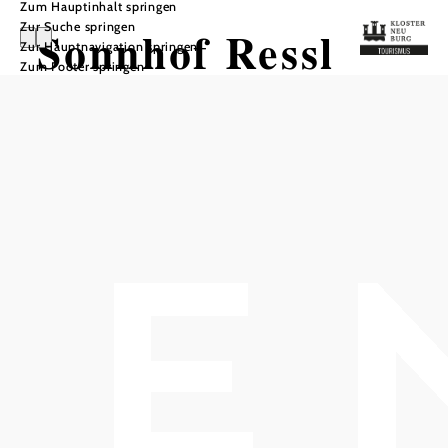
Zum Hauptinhalt springen
Zur Suche springen
Sonnhof Ressl
Zur Hauptnavigation springen
Zum Footer springen
In Merkliste speichern
Ihr Zuhause steht bereit: Wohnungen, die zum Bleiben
einladen!
Der Sonnhof Ressl ist ein gemütlicher Familienhof am
Rand von Klosterneuburg – nur ein Katzensprung von
Wien entfernt. Hier erwarten dich liebevoll eingerichtete
Ferienwohnungen: von kleinen Studios bis hin zu
großzügigen Apartments mit bis zu drei Schlafzimmern,
voll ausgestatteter Küche, Terrasse und eigenem Parkplatz.
Ob Urlaub mit Familie, Freunden oder allein — du fühlst
dich sofort wie zu Hause. Kostenloses WLAN, ruhige