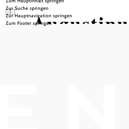
Zum Hauptinhalt springen
Zur Suche springen
Augustinu
Zur Hauptnavigation springen
Zum Footer springen
Suche
Spezialführung von und m
Stift Klosterneuburg, 3400 Klosterneuburg