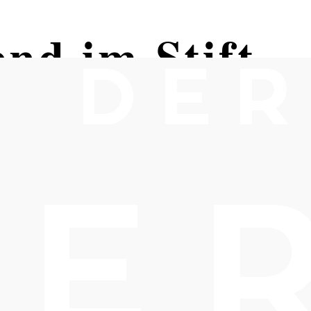
nd im Stift
uburg