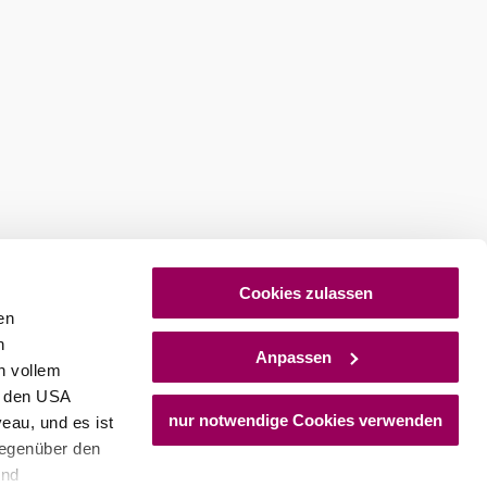
©
Cookies zulassen
andfex
en
©
rattoria Restaurant Castel Nuovo
diSara
h
Anpassen
Pizzeria
n vollem
idlinger Straße 39, 3400 Klosterneuburg
n den USA
hr erfahren
Hauptstra
nur notwendige Cookies verwenden
eau, und es ist
mehr erfa
gegenüber den
und