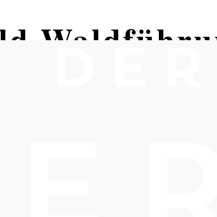
ald Waldführ
rg
ergang zum Thema Baumbestattung
erneuburg