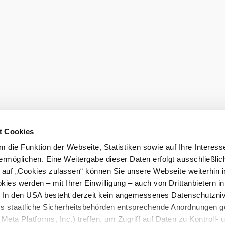
t Cookies
l
 die Funktion der Webseite, Statistiken sowie auf Ihre Interess
T
ermöglichen. Eine Weitergabe dieser Daten erfolgt ausschließlic
k auf „Cookies zulassen“ können Sie unsere Webseite weiterhin i
We
ies werden – mit Ihrer Einwilligung – auch von Drittanbietern i
me
. In den USA besteht derzeit kein angemessenes Datenschutzniv
ss staatliche Sicherheitsbehörden entsprechende Anordnungen 
Meta Platforms, Inc.) treffen, um Zugriff auf Daten zu Kontroll- 