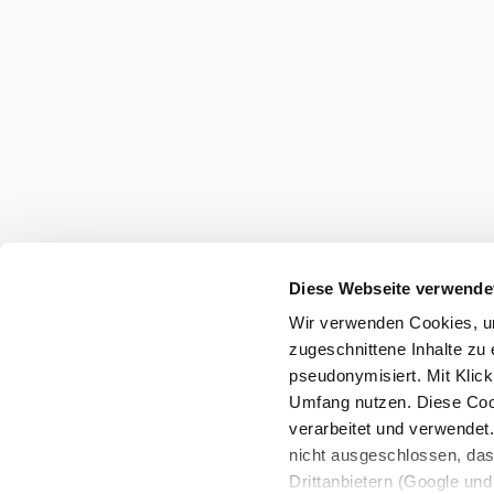
©
trat
Gasthaus Trat
Brandmayerstraße 21, 3400 Weidling
mehr erfahren
Diese Webseite verwende
Wir verwenden Cookies, um
zugeschnittene Inhalte zu 
pseudonymisiert. Mit Klic
Umfang nutzen. Diese Cook
verarbeitet und verwendet
nicht ausgeschlossen, da
Drittanbietern (Google und 