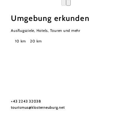
Umgebung erkunden
Ausflugsziele, Hotels, Touren und mehr
Suchradius
10 km
20 km
Tourismus & Stadtmarketing Klosterneuburg GmbH
Haben Sie Fragen? Wir helfen Ihnen gerne weiter.
+43 2243 32038
tourismus@klosterneuburg.net
Impressum
Haftungsausschluss
Datenschutz