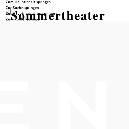
Zum Hauptinhalt springen
Zur Suche springen
Sommertheater
Zur Hauptnavigation springen
Zum Footer springen
Klosterneuburg:
Reigen
von Arthur Schnitzler in der
Klosterneuburger Fassung von
Johanna Rieger
Pfarre St. Martin, 3400 Klosterneuburg