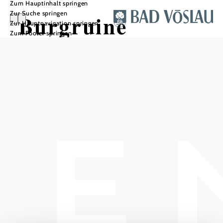
Zum Hauptinhalt springen
Zur Suche springen
Burgruine
Zur Hauptnavigation springen
Zum Footer springen
Merkenstein
In Merkliste speichern
Vermutlich im 11. Jahrhundert erbaut – 1141 erstmals
urkundlich erwähnt (Ortwin von Merkenstein). Zwischen
1317 und 1324 auf unbekannte Art zerstört (Brand?), 1324
wiedererrichtet. Verschiedene Pfleger verwalteten die
Burg, bis sie 1683 durch die Türken zerstört wurde. Der
Amtssitz der Herrschaft Merkenstein wurde ab diesem
Zeitpunkt nach Gainfarn verlegt.
Heute findet man neben der Ruine am Areal des
ehemaligen Merkensteiner Tiergartens den Türkenbrunnen,