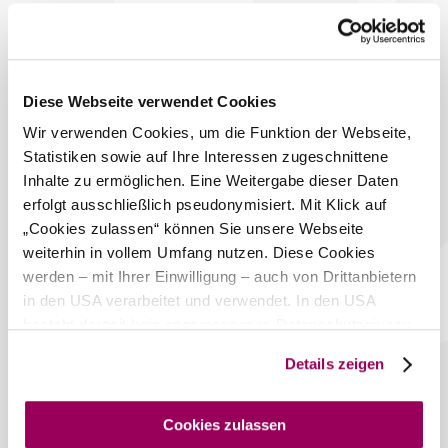
bzw. im Osten am Fuß des Burgfelsens eine Höhle.
Das aktuelle Wetter in Bad Vöslau
Diese Webseite verwendet Cookies
Heute, 08.08.2026
21° bis 27°
Wir verwenden Cookies, um die Funktion der Webseite,
teilweise bewölkt
Statistiken sowie auf Ihre Interessen zugeschnittene
Windgeschwindigkeit
2,4 km/h
Inhalte zu ermöglichen. Eine Weitergabe dieser Daten
erfolgt ausschließlich pseudonymisiert. Mit Klick auf
Morgen, 09.08.2026
18° bis 31°
„Cookies zulassen“ können Sie unsere Webseite
weiterhin in vollem Umfang nutzen. Diese Cookies
teilweise bewölkt
werden – mit Ihrer Einwilligung – auch von Drittanbietern
Windgeschwindigkeit
2,7 km/h
in den USA verarbeitet und verwendet. In den USA
besteht derzeit kein angemessenes Datenschutzniveau,
Umgebung erkunden
und es ist nicht ausgeschlossen, dass staatliche
Details zeigen
Sicherheitsbehörden entsprechende Anordnungen
Ausflugsziele, Hotels, Touren und mehr
gegenüber den Drittanbietern (Google und Meta
Suchradius
Platforms, Inc.) treffen, um Zugriff auf Daten zu Kontroll-
10 km
20 km
Cookies zulassen
und Überwachungszwecken zu erhalten. Dagegen gibt es