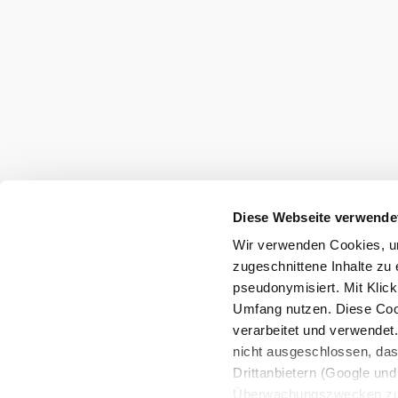
etwas Gutes trinken, Eis
oder Pommes essen und
im weitläufigen
Parkareal auf
Erkundungstour gehen.
Stadtmarketing Tourismus & Events Bad V
Diese Webseite verwende
Haben Sie Fragen? Wir helfen Ihnen gerne w
Wir verwenden Cookies, um
+43 2252 76161545
zugeschnittene Inhalte zu 
touristinfo@badvoeslau.at
pseudonymisiert. Mit Klic
Umfang nutzen. Diese Cook
verarbeitet und verwendet
Team
nicht ausgeschlossen, da
Datenschutz
Impressum
Haftungsausschluss
Drittanbietern (Google und 
Wienerwald Tourismus
Überwachungszwecken zu e