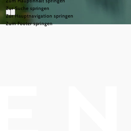
Zum Hauptinhalt springen
Zur Suche springen
Zur Hauptnavigation springen
Zum Footer springen
Family on
In Bad
Vöslau