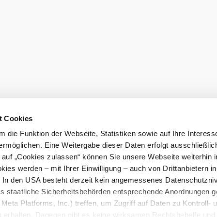
öslau
t Cookies
eiter.
 die Funktion der Webseite, Statistiken sowie auf Ihre Interess
Prospekte be
ermöglichen. Eine Weitergabe dieser Daten erfolgt ausschließlic
k auf „Cookies zulassen“ können Sie unsere Webseite weiterhin i
ies werden – mit Ihrer Einwilligung – auch von Drittanbietern i
. In den USA besteht derzeit kein angemessenes Datenschutzniv
ss staatliche Sicherheitsbehörden entsprechende Anordnungen 
Barrierefreiheitserklärung
Meta Platforms, Inc.) treffen, um Zugriff auf Daten zu Kontroll- 
rhalten. Dagegen gibt es keine wirksamen Rechtsbehelfe und