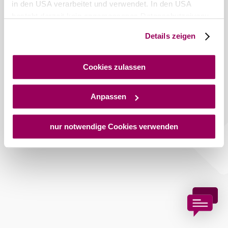
in den USA verarbeitet und verwendet. In den USA
besteht derzeit kein angemessenes Datenschutzniveau,
und es ist nicht ausgeschlossen, dass staatliche
Details zeigen
Copyright © Stadtgemeinde Bad Vöslau
Sicherheitsbehörden entsprechende Anordnungen
gegenüber den Drittanbietern (Google und Meta
Platforms, Inc.) treffen, um Zugriff auf Daten zu Kontroll-
Cookies zulassen
und Überwachungszwecken zu erhalten. Dagegen gibt es
keine wirksamen Rechtsbehelfe und
Anpassen
Rechtsschutzmöglichkeiten. Zudem werden von den
USA keine geeigneten Garantien für den Schutz
personenbezogener Daten gewährt. Wir geben nur Ihre
nur notwendige Cookies verwenden
IP-Adresse (in gekürzter Form, sodass keine eindeutige
Zuordnung möglich ist) sowie technische Informationen
wie Browser, Internetanbieter, Endgerät und
Bildschirmauflösung an Google bzw. an. Meta weiter.
Weitere Details zu Cookies und einer möglichen späteren
Deaktivierung finden Sie in unserer
Datenschutzerklärung
.