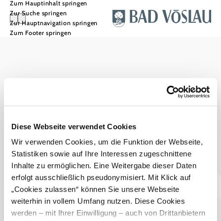
Zum Hauptinhalt springen
Zur Suche springen
Zur Hauptnavigation springen
Zum Footer springen
Stadtmarketing Tourismus & Events Bad Vöslau
Haben Sie Fragen? Wir helfen Ihnen gerne weiter.
+43 2252 76161545
touristinfo@badvoeslau.at
Prospekte bestellen
Diese Webseite verwendet Cookies
Wir verwenden Cookies, um die Funktion der Webseite,
Team
Statistiken sowie auf Ihre Interessen zugeschnittene
Datenschutz
Impressum
Haftungsausschluss
Inhalte zu ermöglichen. Eine Weitergabe dieser Daten
Barrierefreiheitserklärung
Wienerwald Tourismus
erfolgt ausschließlich pseudonymisiert. Mit Klick auf
„Cookies zulassen“ können Sie unsere Webseite
weiterhin in vollem Umfang nutzen. Diese Cookies
werden – mit Ihrer Einwilligung – auch von Drittanbietern