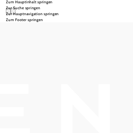
Zum Hauptinhalt springen
Zur Suche springen
Zur Hauptnavigation springen
Zum Footer springen
Genussveranstaltu
Genuss
pur!
Zahlreiche
Veranstaltungen
rund um den Wein
und Genuss finden