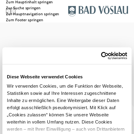
Zum Hauptinhalt springen
Zur Suche springen
Zur Hauptnavigation springen
Zum Footer springen
Stadtmarketing Tourismus & Events Bad Vöslau
Haben Sie Fragen? Wir helfen Ihnen gerne weiter.
+43 2252 76161545
touristinfo@badvoeslau.at
Prospekte bestellen
Diese Webseite verwendet Cookies
Wir verwenden Cookies, um die Funktion der Webseite,
Team
Statistiken sowie auf Ihre Interessen zugeschnittene
Datenschutz
Impressum
Haftungsausschluss
Inhalte zu ermöglichen. Eine Weitergabe dieser Daten
Barrierefreiheitserklärung
Wienerwald Tourismus
erfolgt ausschließlich pseudonymisiert. Mit Klick auf
„Cookies zulassen“ können Sie unsere Webseite
weiterhin in vollem Umfang nutzen. Diese Cookies
werden – mit Ihrer Einwilligung – auch von Drittanbietern