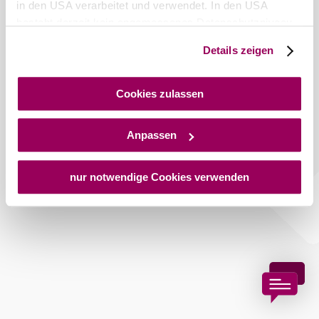
in den USA verarbeitet und verwendet. In den USA
besteht derzeit kein angemessenes Datenschutzniveau,
und es ist nicht ausgeschlossen, dass staatliche
Details zeigen
Copyright © Stadtgemeinde Bad Vöslau
Sicherheitsbehörden entsprechende Anordnungen
gegenüber den Drittanbietern (Google und Meta
Platforms, Inc.) treffen, um Zugriff auf Daten zu Kontroll-
Cookies zulassen
und Überwachungszwecken zu erhalten. Dagegen gibt es
keine wirksamen Rechtsbehelfe und
Anpassen
Rechtsschutzmöglichkeiten. Zudem werden von den
USA keine geeigneten Garantien für den Schutz
personenbezogener Daten gewährt. Wir geben nur Ihre
nur notwendige Cookies verwenden
IP-Adresse (in gekürzter Form, sodass keine eindeutige
Zuordnung möglich ist) sowie technische Informationen
wie Browser, Internetanbieter, Endgerät und
Bildschirmauflösung an Google bzw. an. Meta weiter.
Weitere Details zu Cookies und einer möglichen späteren
Deaktivierung finden Sie in unserer
Datenschutzerklärung
.