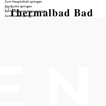
Zum Hauptinhalt springen
Zur Suche springen
Thermalbad Bad
Zur Hauptnavigation springen
Zum Footer springen
Vöslau
Öffnungszeiten
Öffnungszeiten Thermalbad & Sauna:
www.thermalbad-voeslau.at/offnungszeiten-preise/
In Merkliste speichern
Neue Sommerfrische im Thermalbad Vöslau