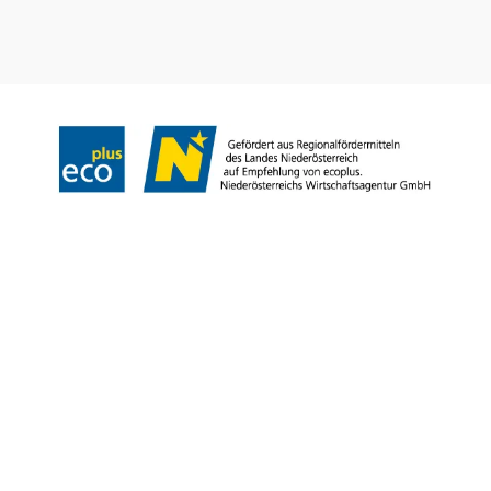
Team
Datenschutz
Impressum
Haftungsausschluss
Barrierefreiheitserklärung
Wienerwald Tourismus
Copyright © Stadtgemeinde Bad Vöslau