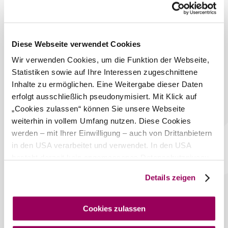
Themenwanderung
"Die Türme des Wienerwaldes"
.
Das aktuelle Wetter in Mödling
Diese Webseite verwendet Cookies
Heute, 06.08.2026
31° bis 33°
Wir verwenden Cookies, um die Funktion der Webseite,
Statistiken sowie auf Ihre Interessen zugeschnittene
bewölkt
Windgeschwindigkeit
3,2 km/h
Inhalte zu ermöglichen. Eine Weitergabe dieser Daten
erfolgt ausschließlich pseudonymisiert. Mit Klick auf
Morgen, 07.08.2026
23° bis 31°
„Cookies zulassen“ können Sie unsere Webseite
weiterhin in vollem Umfang nutzen. Diese Cookies
bewölkt
werden – mit Ihrer Einwilligung – auch von Drittanbietern
Windgeschwindigkeit
4,1 km/h
in den USA verarbeitet und verwendet. In den USA
besteht derzeit kein angemessenes Datenschutzniveau,
Umgebung erkunden
und es ist nicht ausgeschlossen, dass staatliche
Details zeigen
Sicherheitsbehörden entsprechende Anordnungen
Ausflugsziele, Hotels, Touren und mehr
gegenüber den Drittanbietern (Google und Meta
Platforms, Inc.) treffen, um Zugriff auf Daten zu Kontroll-
Suchradius
10 km
20 km
Cookies zulassen
und Überwachungszwecken zu erhalten. Dagegen gibt es