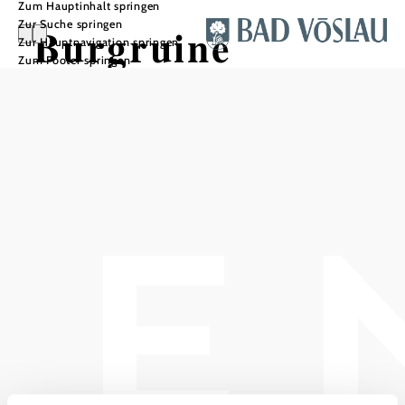
Zum Hauptinhalt springen
Zur Suche springen
Burgruine
Zur Hauptnavigation springen
Zum Footer springen
Mödling
In Merkliste speichern
Die Burgruine Mödling liegt im Naturpark Föhrenberge, ca. 1
km hinter dem Abfall der Berge am Rand des Wiener Beckens.
Die Burg Mödling, auch Burgruine Mödling genannt, ist
die Ruine einer Höhenburg oberhalb des Mödlingbachtales
und bietet einen schönen Blick auf die Stadt Mödling
gegen Osten und Richtung Westen hinauf zum imposanten
Husarentempel.
Die Burgruine Mödling ist eine der 8 Türme der