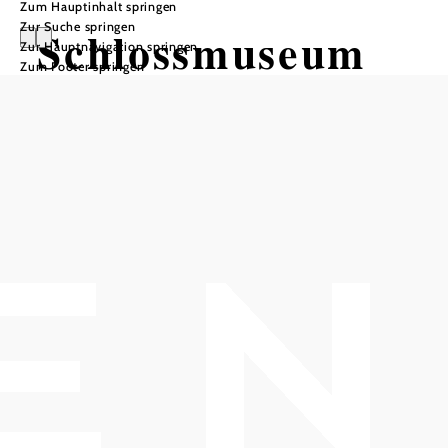
Zum Hauptinhalt springen
Zur Suche springen
Schlossmuseum
Zur Hauptnavigation springen
Zum Footer springen
Öffnungszeiten
Jeden 2. Samstag im Monat von 14:00 bis 17:00 Uhr
beim Ostermarkt von 14:00 bis 17:00 Uhr und während
des Adventmarktes von 15:00 bis 18:00 Uhr
Führungen sind auch außerhalb der Öffnungszeiten nach
Vereinbarung mit der Museumsleitung unter der
Telefonnummer 0664/9796232 (ab 16 Uhr) oder per email:
office@museumkottingbrunn.at möglich.