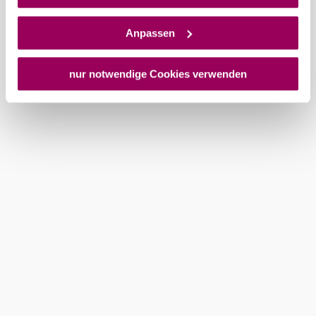
und Überwachungszwecken zu erhalten. Dagegen gibt es
keine wirksamen Rechtsbehelfe und
Anpassen
Rechtsschutzmöglichkeiten. Zudem werden von den
USA keine geeigneten Garantien für den Schutz
personenbezogener Daten gewährt. Wir geben nur Ihre
nur notwendige Cookies verwenden
IP-Adresse (in gekürzter Form, sodass keine eindeutige
Zuordnung möglich ist) sowie technische Informationen
wie Browser, Internetanbieter, Endgerät und
Bildschirmauflösung an Google bzw. an. Meta weiter.
Weitere Details zu Cookies und einer möglichen späteren
Deaktivierung finden Sie in unserer
Datenschutzerklärung
.
©
Weingut Schlossberg
Kapazitäten
Anzahl Tagungsräume: 4
Bestuhlung max.: 130
Zimmer: -
Parkplätze gesamt: -