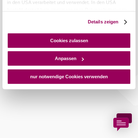
in den USA verarbeitet und verwendet. In den USA
besteht derzeit kein angemessenes Datenschutzniveau,
und es ist nicht ausgeschlossen, dass staatliche
Details zeigen
Copyright © Stadtgemeinde Bad Vöslau
Sicherheitsbehörden entsprechende Anordnungen
gegenüber den Drittanbietern (Google und Meta
Platforms, Inc.) treffen, um Zugriff auf Daten zu Kontroll-
Cookies zulassen
und Überwachungszwecken zu erhalten. Dagegen gibt es
keine wirksamen Rechtsbehelfe und
Anpassen
Rechtsschutzmöglichkeiten. Zudem werden von den
USA keine geeigneten Garantien für den Schutz
personenbezogener Daten gewährt. Wir geben nur Ihre
nur notwendige Cookies verwenden
IP-Adresse (in gekürzter Form, sodass keine eindeutige
Zuordnung möglich ist) sowie technische Informationen
wie Browser, Internetanbieter, Endgerät und
Bildschirmauflösung an Google bzw. an. Meta weiter.
Weitere Details zu Cookies und einer möglichen späteren
Deaktivierung finden Sie in unserer
Datenschutzerklärung
.