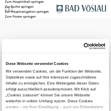
Zum Hauptinhalt springen
Zur Suche springen
Zur Hauptnavigation springen
Zum Footer springen
Stadtmarketing Tourismus & Events Bad Vöslau
Haben Sie Fragen? Wir helfen Ihnen gerne weiter.
+43 2252 76161545
touristinfo@badvoeslau.at
Prospekte bestellen
Diese Webseite verwendet Cookies
Wir verwenden Cookies, um die Funktion der Webseite,
Team
Statistiken sowie auf Ihre Interessen zugeschnittene
Datenschutz
Impressum
Haftungsausschluss
Inhalte zu ermöglichen. Eine Weitergabe dieser Daten
Barrierefreiheitserklärung
Wienerwald Tourismus
erfolgt ausschließlich pseudonymisiert. Mit Klick auf
„Cookies zulassen“ können Sie unsere Webseite
weiterhin in vollem Umfang nutzen. Diese Cookies
werden – mit Ihrer Einwilligung – auch von Drittanbietern