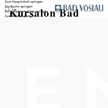
Zum Hauptinhalt springen
Zur Suche springen
Kursalon Bad
Zur Hauptnavigation springen
Zum Footer springen
Vöslau N°3 Salon
In Merkliste speichern
Der Salon, eingebettet im romantischen Kurpark in Bad
Vöslau, lässt an die Grandezza alter Zeiten erinnern.
Kulinarische Köstlichkeiten aus aller Welt machen den
N°3 Salon zum Geheimtip für Gourmets & Genießer.
Standesamtliche Trauungen sind im Pavillon des Kurparks
möglich.
Unsere Räumlichkeiten