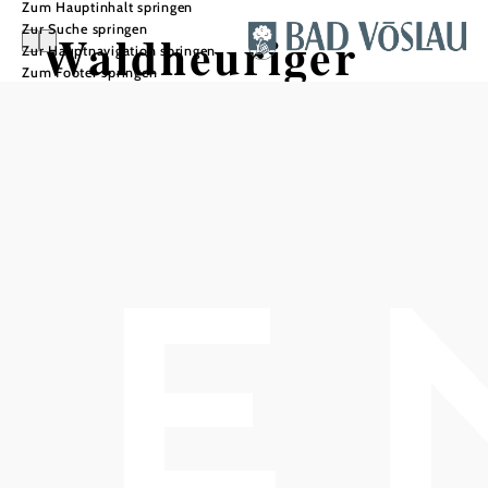
Zum Hauptinhalt springen
Zur Suche springen
Waldheuriger
Zur Hauptnavigation springen
Zum Footer springen
und Weingut
Herzog
In Merkliste speichern
Herzlich Willkommen bei den HERZOG's!
Wir sind ein Familienbetrieb in Großau, einem Ortsteil der
Kurstadt Bad Vöslau, am Rande des Wienerwaldes und
der Thermenregion. Der Schwerpunkt des Betriebes liegt
im Weinbau, Weinverkauf und Heurigen. Im