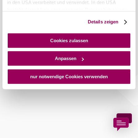
in den USA verarbeitet und verwendet. In den USA
besteht derzeit kein angemessenes Datenschutzniveau,
und es ist nicht ausgeschlossen, dass staatliche
Details zeigen
Copyright © Stadtgemeinde Bad Vöslau
Sicherheitsbehörden entsprechende Anordnungen
gegenüber den Drittanbietern (Google und Meta
Platforms, Inc.) treffen, um Zugriff auf Daten zu Kontroll-
Cookies zulassen
und Überwachungszwecken zu erhalten. Dagegen gibt es
keine wirksamen Rechtsbehelfe und
Anpassen
Rechtsschutzmöglichkeiten. Zudem werden von den
USA keine geeigneten Garantien für den Schutz
personenbezogener Daten gewährt. Wir geben nur Ihre
nur notwendige Cookies verwenden
IP-Adresse (in gekürzter Form, sodass keine eindeutige
Zuordnung möglich ist) sowie technische Informationen
wie Browser, Internetanbieter, Endgerät und
Bildschirmauflösung an Google bzw. an. Meta weiter.
Weitere Details zu Cookies und einer möglichen späteren
Deaktivierung finden Sie in unserer
Datenschutzerklärung
.