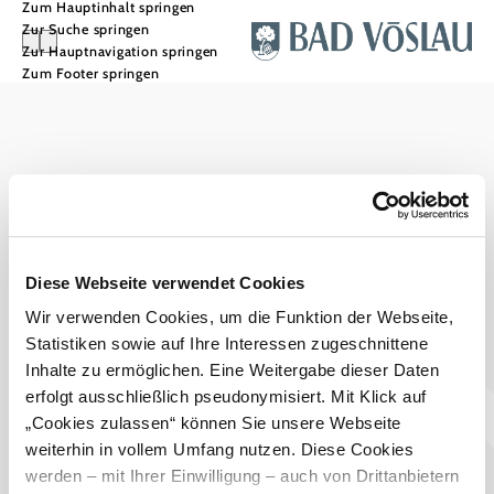
Zum Hauptinhalt springen
Zur Suche springen
Zur Hauptnavigation springen
Zum Footer springen
Stadtmarketing Tourismus & Events Bad Vöslau
Haben Sie Fragen? Wir helfen Ihnen gerne weiter.
+43 2252 76161545
touristinfo@badvoeslau.at
Prospekte bestellen
Diese Webseite verwendet Cookies
Wir verwenden Cookies, um die Funktion der Webseite,
Team
Statistiken sowie auf Ihre Interessen zugeschnittene
Datenschutz
Impressum
Haftungsausschluss
Inhalte zu ermöglichen. Eine Weitergabe dieser Daten
Barrierefreiheitserklärung
Wienerwald Tourismus
erfolgt ausschließlich pseudonymisiert. Mit Klick auf
„Cookies zulassen“ können Sie unsere Webseite
weiterhin in vollem Umfang nutzen. Diese Cookies
werden – mit Ihrer Einwilligung – auch von Drittanbietern