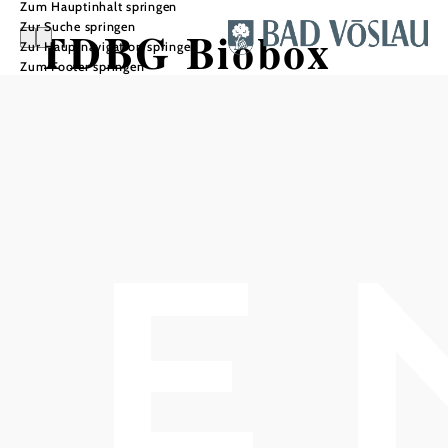
Zum Hauptinhalt springen
Zur Suche springen
TDBG Biobox
Zur Hauptnavigation springen
Zum Footer springen
Hofladen
Gainfarn
In Merkliste speichern
Im Ortsteil Gainfarn in Bad Vöslau bietet der TDBG
Hofladen eine moderne Alternative zur klassischen
Nahversorgung. Der Fokus liegt auf hochwertigen,
regionalen Produkten aus einem Umkreis von etwa 40 km.
Zum Sortiment zählen frisches Brot und Gebäck von
Koarlbrot, Milchprodukte von Lechner Kirchenkrenn
sowie Wildspezialitäten von Andi Grabner. Auch