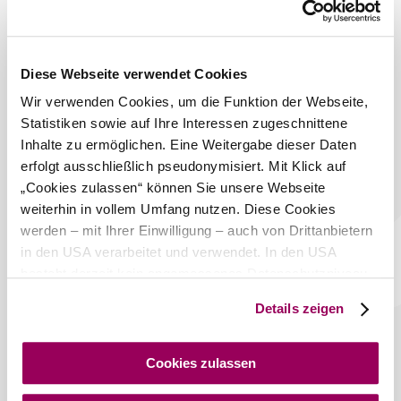
Diese Webseite verwendet Cookies
Wir verwenden Cookies, um die Funktion der Webseite,
Statistiken sowie auf Ihre Interessen zugeschnittene
Inhalte zu ermöglichen. Eine Weitergabe dieser Daten
erfolgt ausschließlich pseudonymisiert. Mit Klick auf
„Cookies zulassen“ können Sie unsere Webseite
weiterhin in vollem Umfang nutzen. Diese Cookies
Mountainbiken im Biosphärenpark Wienerwald
werden – mit Ihrer Einwilligung – auch von Drittanbietern
in den USA verarbeitet und verwendet. In den USA
Alle Mountainbike Strecken im Wienerwald inkl.
besteht derzeit kein angemessenes Datenschutzniveau,
Routeninformationen und Übersichtskarte.
und es ist nicht ausgeschlossen, dass staatliche
Details zeigen
Sicherheitsbehörden entsprechende Anordnungen
gegenüber den Drittanbietern (Google und Meta
Zurück zum Shop
Platforms, Inc.) treffen, um Zugriff auf Daten zu Kontroll-
Cookies zulassen
und Überwachungszwecken zu erhalten. Dagegen gibt es