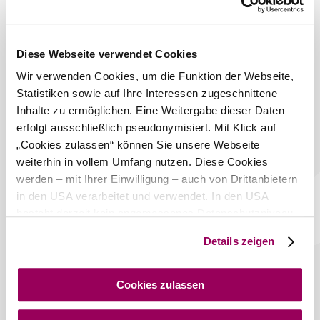
Diese Webseite verwendet Cookies
Wir verwenden Cookies, um die Funktion der Webseite,
Statistiken sowie auf Ihre Interessen zugeschnittene
Inhalte zu ermöglichen. Eine Weitergabe dieser Daten
erfolgt ausschließlich pseudonymisiert. Mit Klick auf
„Cookies zulassen“ können Sie unsere Webseite
weiterhin in vollem Umfang nutzen. Diese Cookies
werden – mit Ihrer Einwilligung – auch von Drittanbietern
Ausflüge im Wienerwald
in den USA verarbeitet und verwendet. In den USA
besteht derzeit kein angemessenes Datenschutzniveau,
und es ist nicht ausgeschlossen, dass staatliche
Details zeigen
Sicherheitsbehörden entsprechende Anordnungen
Zurück zum Shop
gegenüber den Drittanbietern (Google und Meta
Platforms, Inc.) treffen, um Zugriff auf Daten zu Kontroll-
Cookies zulassen
und Überwachungszwecken zu erhalten. Dagegen gibt es
keine wirksamen Rechtsbehelfe und