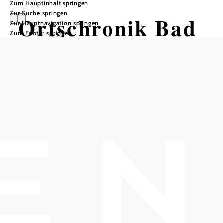
Zum Hauptinhalt springen
Zur Suche springen
Ortschronik Bad
Zur Hauptnavigation springen
Zum Footer springen
Vöslau
Vom Dorf zur
Stadt - Bad
Vöslau hat
eine
interessante
Vergangenheit!