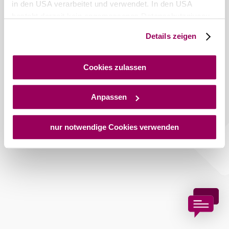
in den USA verarbeitet und verwendet. In den USA
besteht derzeit kein angemessenes Datenschutzniveau,
und es ist nicht ausgeschlossen, dass staatliche
Details zeigen
Copyright © Stadtgemeinde Bad Vöslau
Sicherheitsbehörden entsprechende Anordnungen
gegenüber den Drittanbietern (Google und Meta
Platforms, Inc.) treffen, um Zugriff auf Daten zu Kontroll-
Cookies zulassen
und Überwachungszwecken zu erhalten. Dagegen gibt es
keine wirksamen Rechtsbehelfe und
Anpassen
Rechtsschutzmöglichkeiten. Zudem werden von den
USA keine geeigneten Garantien für den Schutz
personenbezogener Daten gewährt. Wir geben nur Ihre
nur notwendige Cookies verwenden
IP-Adresse (in gekürzter Form, sodass keine eindeutige
Zuordnung möglich ist) sowie technische Informationen
wie Browser, Internetanbieter, Endgerät und
Bildschirmauflösung an Google bzw. an. Meta weiter.
Weitere Details zu Cookies und einer möglichen späteren
Deaktivierung finden Sie in unserer
Datenschutzerklärung
.