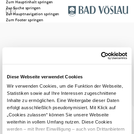
Zum Hauptinhalt springen
Zur Suche springen
Zur Hauptnavigation springen
Zum Footer springen
Stadtmarketing Tourismus & Events Bad Vöslau
Haben Sie Fragen? Wir helfen Ihnen gerne weiter.
+43 2252 76161545
touristinfo@badvoeslau.at
Prospekte bestellen
Diese Webseite verwendet Cookies
Wir verwenden Cookies, um die Funktion der Webseite,
Team
Statistiken sowie auf Ihre Interessen zugeschnittene
Datenschutz
Impressum
Haftungsausschluss
Inhalte zu ermöglichen. Eine Weitergabe dieser Daten
Barrierefreiheitserklärung
Wienerwald Tourismus
erfolgt ausschließlich pseudonymisiert. Mit Klick auf
„Cookies zulassen“ können Sie unsere Webseite
weiterhin in vollem Umfang nutzen. Diese Cookies
werden – mit Ihrer Einwilligung – auch von Drittanbietern