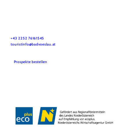
Stadtmarketing Tourismus & Events Bad Vöslau
Haben Sie Fragen? Wir helfen Ihnen gerne weiter.
+43 2252 76161545
touristinfo@badvoeslau.at
Prospekte bestellen
Team
Datenschutz
Impressum
Haftungsausschluss
Barrierefreiheitserklärung
Wienerwald Tourismus