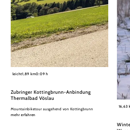
©
Wienerwald Tourismus GmbH / Christoph Kerschbaum
leicht
1,89 km
0:09 h
Zubringer Kottingbrunn-Anbindung
Thermalbad Vöslau
Wiener
16,63
Mountainbiketour ausgehend von Kottingbrunn
mehr erfahren
Winte