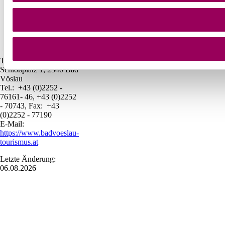
Tourist-Info Bad Vöslau
Schloßplatz 1, 2540 Bad
Vöslau
Tel.: +43 (0)2252 -
76161- 46, +43 (0)2252
- 70743, Fax: +43
(0)2252 - 77190
E-Mail:
https://www.badvoeslau-
tourismus.at
Letzte Änderung:
06.08.2026