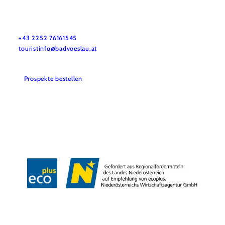
Stadtmarketing Tourismus & Events Bad Vöslau
Haben Sie Fragen? Wir helfen Ihnen gerne weiter.
+43 2252 76161545
touristinfo@badvoeslau.at
Prospekte bestellen
Team
Datenschutz
Impressum
Haftungsausschluss
Barrierefreiheitserklärung
Wienerwald Tourismus
Copyright © Stadtgemeinde Bad Vöslau