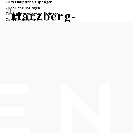
Zum Hauptinhalt springen
Zur Suche springen
Harzberg-
Zur Hauptnavigation springen
Zum Footer springen
Strecke
Mountainbiketour ausgehend von
Bad Vöslau
Schwierigkeit: schwer
Distanz: 19,10 km
Dauer: 1:45 h
Aufstieg: 721 Hm
Abstieg: 721 Hm
In Merkliste speichern