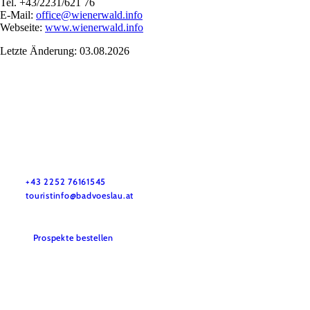
Tel. +43/2231/621 76
E-Mail:
office@wienerwald.info
Webseite:
www.wienerwald.info
Letzte Änderung: 03.08.2026
Stadtmarketing Tourismus & Events Bad Vöslau
Haben Sie Fragen? Wir helfen Ihnen gerne weiter.
+43 2252 76161545
touristinfo@badvoeslau.at
Prospekte bestellen
Team
Datenschutz
Impressum
Haftungsausschluss
Barrierefreiheitserklärung
Wienerwald Tourismus