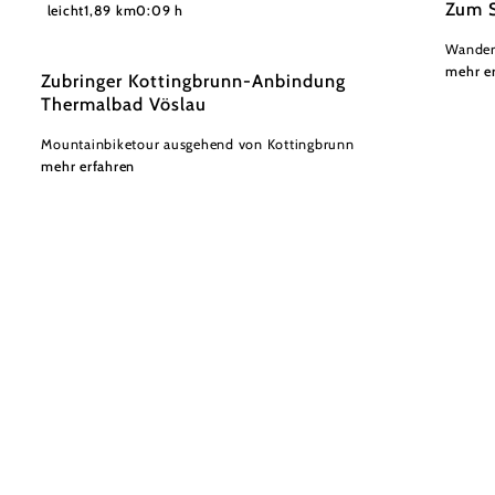
©
Wienerwald Tourismus GmbH / Christoph Kerschbaum
Zum S
leicht
1,89 km
0:09 h
Wander
mehr e
Zubringer Kottingbrunn-Anbindung
Thermalbad Vöslau
Mountainbiketour ausgehend von Kottingbrunn
mehr erfahren