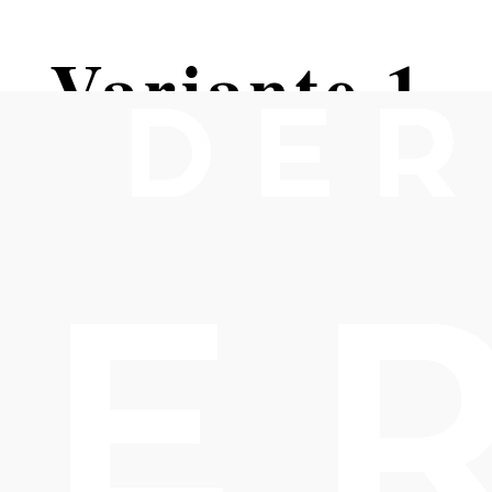
- Variante 1
n Kurpark Bad Vöslau