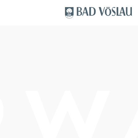
Schwierigkeit: leicht
Distanz: 3,04 km
Dauer: 0:50 h
Aufstieg: 174 Hm
Abstieg: 174 Hm