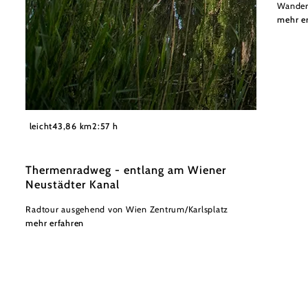
Wander
mehr e
©
Wienerwald Tourismus GmbH_Raimo Rudi Rumpler
leicht
43,86 km
2:57 h
Thermenradweg - entlang am Wiener
Neustädter Kanal
Radtour ausgehend von Wien Zentrum/Karlsplatz
mehr erfahren