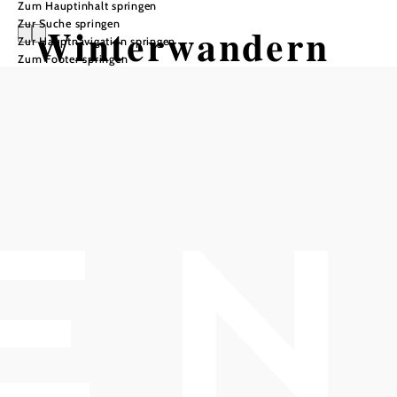
Zum Hauptinhalt springen
Zur Suche springen
Winterwandern
Zur Hauptnavigation springen
Zum Footer springen
am 1.Wiener
Wasserleitungsw
eg - Abschnitt 2
Tour ausgehend von Thermalbad Bad
Vöslau
Distanz: 16,63 km
Dauer: 3:24 h
Aufstieg: 26 Hm
Abstieg: 84 Hm
In Merkliste speichern