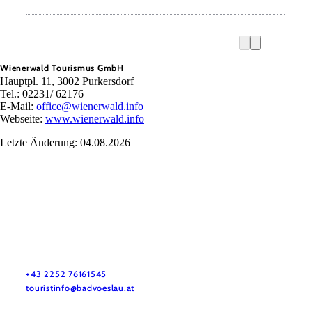
Wienerwald Tourismus GmbH
Hauptpl. 11, 3002 Purkersdorf
Tel.: 02231/ 62176
E-Mail:
office@wienerwald.info
Webseite:
www.wienerwald.info
Letzte Änderung: 04.08.2026
Stadtmarketing Tourismus & Events Bad Vöslau
Haben Sie Fragen? Wir helfen Ihnen gerne weiter.
+43 2252 76161545
touristinfo@badvoeslau.at