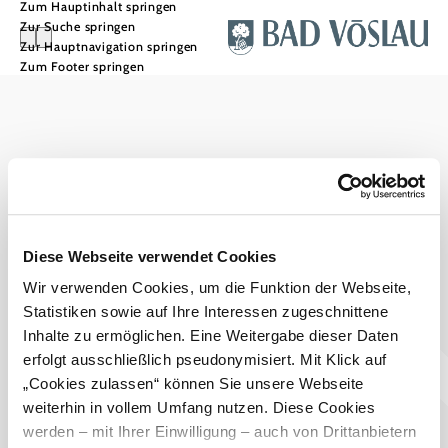
Zum Hauptinhalt springen
Zur Suche springen
Zur Hauptnavigation springen
Zum Footer springen
Stadtmarketing Tourismus & Events Bad Vöslau
Haben Sie Fragen? Wir helfen Ihnen gerne weiter.
+43 2252 76161545
touristinfo@badvoeslau.at
Prospekte bestellen
Diese Webseite verwendet Cookies
Wir verwenden Cookies, um die Funktion der Webseite,
Team
Statistiken sowie auf Ihre Interessen zugeschnittene
Datenschutz
Impressum
Haftungsausschluss
Inhalte zu ermöglichen. Eine Weitergabe dieser Daten
Barrierefreiheitserklärung
Wienerwald Tourismus
erfolgt ausschließlich pseudonymisiert. Mit Klick auf
„Cookies zulassen“ können Sie unsere Webseite
weiterhin in vollem Umfang nutzen. Diese Cookies
werden – mit Ihrer Einwilligung – auch von Drittanbietern