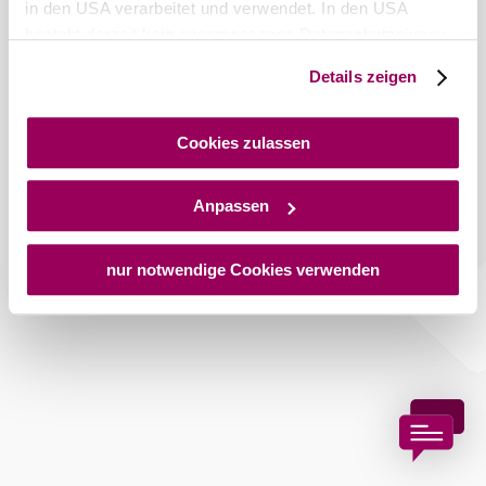
in den USA verarbeitet und verwendet. In den USA
besteht derzeit kein angemessenes Datenschutzniveau,
und es ist nicht ausgeschlossen, dass staatliche
Details zeigen
Copyright © Stadtgemeinde Bad Vöslau
Sicherheitsbehörden entsprechende Anordnungen
gegenüber den Drittanbietern (Google und Meta
Platforms, Inc.) treffen, um Zugriff auf Daten zu Kontroll-
Cookies zulassen
und Überwachungszwecken zu erhalten. Dagegen gibt es
keine wirksamen Rechtsbehelfe und
Anpassen
Rechtsschutzmöglichkeiten. Zudem werden von den
USA keine geeigneten Garantien für den Schutz
personenbezogener Daten gewährt. Wir geben nur Ihre
nur notwendige Cookies verwenden
IP-Adresse (in gekürzter Form, sodass keine eindeutige
Zuordnung möglich ist) sowie technische Informationen
wie Browser, Internetanbieter, Endgerät und
Bildschirmauflösung an Google bzw. an. Meta weiter.
Weitere Details zu Cookies und einer möglichen späteren
Deaktivierung finden Sie in unserer
Datenschutzerklärung
.