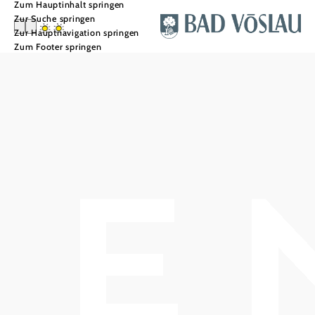
Zum Hauptinhalt springen
Zur Suche springen
Zur Hauptnavigation springen
Zum Footer springen
Appartementhot
el Witzmann
In Merkliste speichern
Ein herzliches Willkommen unseren Gästen im
Appartementhaus Witzmann!
Die 5 Appartements sind liebevoll und individuell
eingerichtet und Sie werden das Flair des familiär