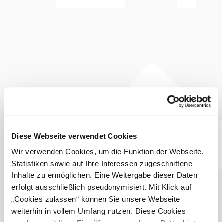
geführten Hauses in jedem Zimmer spüren.
Die Lage ist ein idealer Ausgangspunkt für Besuche nach
Wien, Wanderungen, Abende beim Heurigen und vieles
mehr …
Auf Ihren Besuch freuen sich Annette & Klemens Hager
Dieser
Betrieb ist
ausgezeichnet
...
Diese Webseite verwendet Cookies
Ausstattung
Wir verwenden Cookies, um die Funktion der Webseite,
WLAN
Statistiken sowie auf Ihre Interessen zugeschnittene
©
Witzmann
Inhalte zu ermöglichen. Eine Weitergabe dieser Daten
Zahlungsmöglichkeiten
erfolgt ausschließlich pseudonymisiert. Mit Klick auf
„Cookies zulassen“ können Sie unsere Webseite
Debitkarte
weiterhin in vollem Umfang nutzen. Diese Cookies