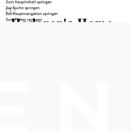
Zum Hauptinhalt springen
Zur Suche springen
Zur Hauptnavigation springen
Haderer's Home
Zum Footer springen
- Ferienhaus Bad
Vöslau
Anfrage übermitteln
In Merkliste speichern
Das Ferienhaus wurde 2020 komplett renoviert und liebevoll