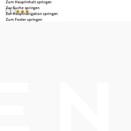
Zum Hauptinhalt springen
Zur Suche springen
Zur Hauptnavigation springen
Zum Footer springen
Vivea 4* Hotel
Bad Vöslau
Anfrage übermitteln
In Merkliste speichern
Wir laden Sie ein, sich im Vivea 4* Hotel Bad Vöslau in der