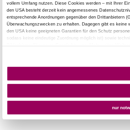
vollem Umfang nutzen. Diese Cookies werden – mit Ihrer Einw
den USA besteht derzeit kein angemessenes Datenschutznive
entsprechende Anordnungen gegenüber den Drittanbietern (Goo
Überwachungszwecken zu erhalten. Dagegen gibt es keine 
den USA keine geeigneten Garantien für den Schutz persone
sodass keine eindeutige Zuordnung möglich ist) sowie techni
Bildschirmauflösung an Google bzw. an. Meta weiter. Weitere
unserer
Datenschutzerklärung
.
nur not