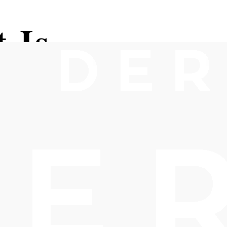
 Is
am. Wertek