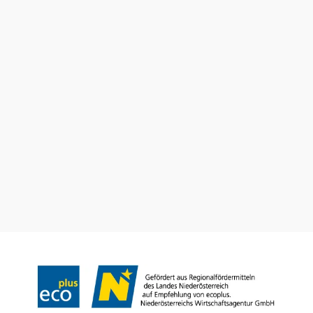
Stadtmarketing Tourismus & Events Bad Vöslau
Haben Sie Fragen? Wir helfen Ihnen gerne weiter.
+43 2252 76161545
touristinfo@badvoeslau.at
Prospekte bestellen
Team
Datenschutz
Impressum
Haftungsausschluss
Barrierefreiheitserklärung
Wienerwald Tourismus