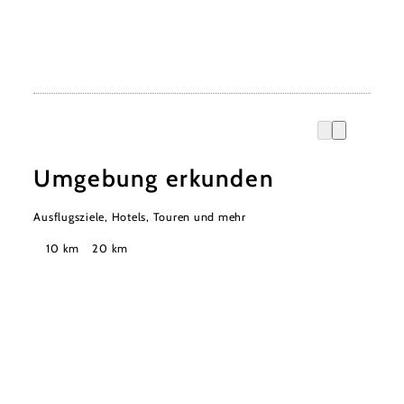
Umgebung erkunden
Ausflugsziele, Hotels, Touren und mehr
Suchradius
10 km
20 km
Stadtmarketing Tourismus & Events Bad Vöslau