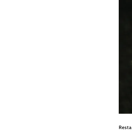
Wiener
Resta