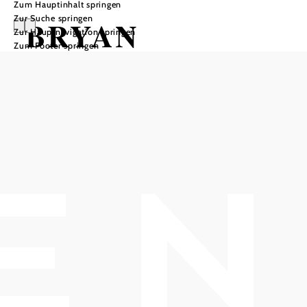
Zum Hauptinhalt springen
Zur Suche springen
BRYAN
Zur Hauptnavigation springen
Zum Footer springen
BENNER &
VÁCLAV FUKSA
HOB i RAUM, 2540 Bad Vöslau