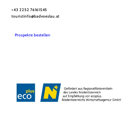
Haben Sie Fragen? Wir helfen Ihnen gerne weiter.
+43 2252 76161545
touristinfo@badvoeslau.at
Prospekte bestellen
Team
Datenschutz
Impressum
Haftungsausschluss
Barrierefreiheitserklärung
Wienerwald Tourismus
Copyright © Stadtgemeinde Bad Vöslau