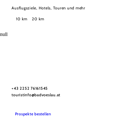
Ausflugsziele, Hotels, Touren und mehr
Suchradius
10 km
20 km
null
Stadtmarketing Tourismus & Events Bad Vöslau
Haben Sie Fragen? Wir helfen Ihnen gerne weiter.
+43 2252 76161545
touristinfo@badvoeslau.at
Prospekte bestellen
Team
Datenschutz
Impressum
Haftungsausschluss