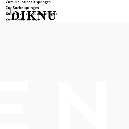
Zum Hauptinhalt springen
Zur Suche springen
DIKNU
Zur Hauptnavigation springen
Zum Footer springen
SCHNEEBERGE
R TRIO
HOB i RAUM, 2540 Bad Vöslau