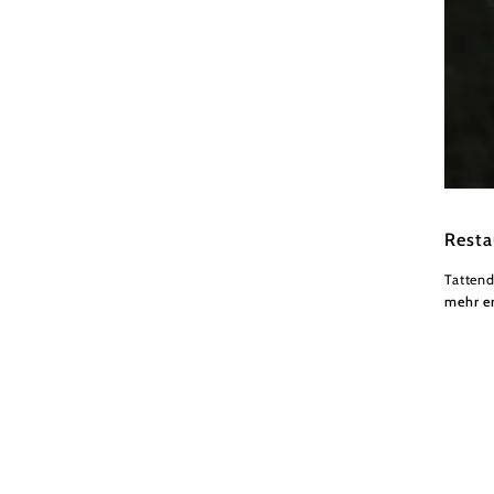
Wiener
Resta
Tattend
mehr e