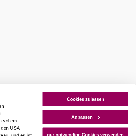
Cookies zulassen
en
h
Anpassen
n vollem
n den USA
nur notwendige Cookies verwenden
eau, und es ist