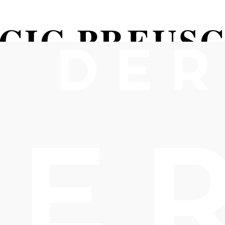
CIC PREUS
“