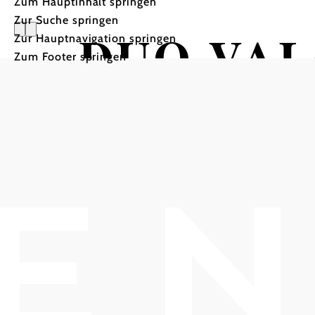
Zum Hauptinhalt springen
Zur Suche springen
DUO VAL
Zur Hauptnavigation springen
Zum Footer springen
„VELVET
HOB i RAUM, 2540 Bad Vöslau