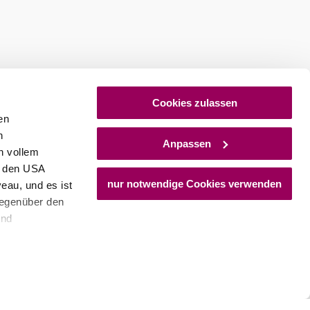
Cookies zulassen
en
h
Anpassen
n vollem
n den USA
nur notwendige Cookies verwenden
eau, und es ist
gegenüber den
und
den Schutz
dass keine
ieter, Endgerät
einer möglichen