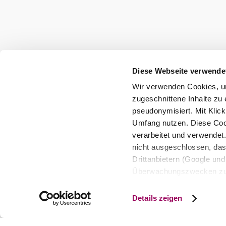
Diese Webseite verwende
Wir verwenden Cookies, um
zugeschnittene Inhalte zu 
pseudonymisiert. Mit Klic
Umfang nutzen. Diese Cook
verarbeitet und verwendet
nicht ausgeschlossen, da
Drittanbietern (Google und 
Überwachungszwecken zu e
Rechtsschutzmöglichkeite
personenbezogener Daten g
Details zeigen
eindeutige Zuordnung mögli
und Bildschirmauflösung a