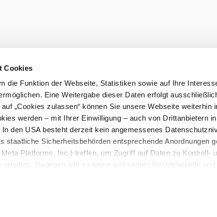
t Cookies
 die Funktion der Webseite, Statistiken sowie auf Ihre Interess
ermöglichen. Eine Weitergabe dieser Daten erfolgt ausschließlic
k auf „Cookies zulassen“ können Sie unsere Webseite weiterhin i
ies werden – mit Ihrer Einwilligung – auch von Drittanbietern i
. In den USA besteht derzeit kein angemessenes Datenschutzniv
ss staatliche Sicherheitsbehörden entsprechende Anordnungen 
Meta Platforms, Inc.) treffen, um Zugriff auf Daten zu Kontroll- 
rhalten. Dagegen gibt es keine wirksamen Rechtsbehelfe und
n. Zudem werden von den USA keine geeigneten Garantien für 
ewährt. Wir geben nur Ihre IP-Adresse (in gekürzter Form, so
ch ist) sowie technische Informationen wie Browser, Internetanb
n Google bzw. an. Meta weiter. Weitere Details zu Cookies und 