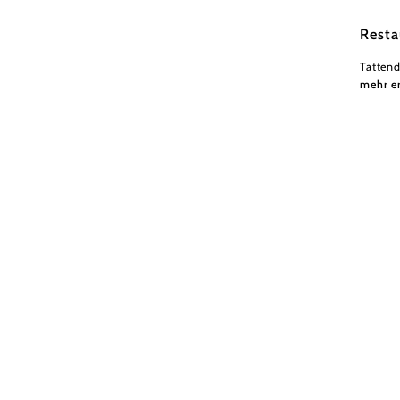
Wiener
Resta
Tattend
mehr e