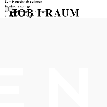
Zum Hauptinhalt springen
Zur Suche springen
HOB I RAUM
Zur Hauptnavigation springen
Zum Footer springen
DELUXE –
EPISODE 3
HOB i RAUM, 2540 Bad Vöslau