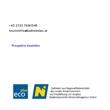
Stadtmarketing Tourismus & Events Bad Vöslau
Haben Sie Fragen? Wir helfen Ihnen gerne weiter.
+43 2252 76161545
touristinfo@badvoeslau.at
Prospekte bestellen
Team
Datenschutz
Impressum
Haftungsausschluss
Barrierefreiheitserklärung
Wienerwald Tourismus