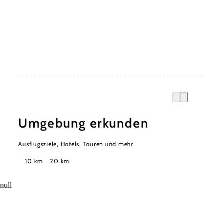
Umgebung erkunden
Ausflugsziele, Hotels, Touren und mehr
Suchradius
10 km
20 km
null