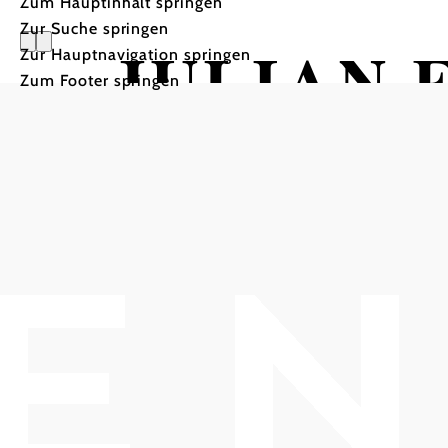
Zum Hauptinhalt springen
Zur Suche springen
JULIAN 
Zur Hauptnavigation springen
Zum Footer springen
FEAT. P
HOB i RAUM, 2540 Bad Vöslau