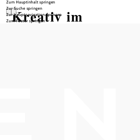
Zum Hauptinhalt springen
Zur Suche springen
Kreativ im
Zur Hauptnavigation springen
Zum Footer springen
Schloss FAMILY:
Natur und
Farben
Ein kreativer Nachmittag mit Katja
Rupf
Kulturszene Kottingbrunn, 2542 Kottingbrunn