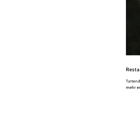
Wiener
Resta
Tattend
mehr e