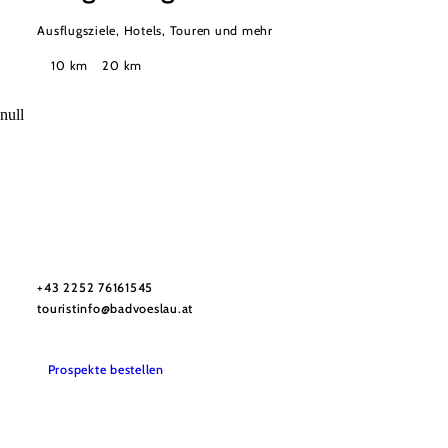
Ausflugsziele, Hotels, Touren und mehr
Suchradius
10 km
20 km
null
Stadtmarketing Tourismus & Events Bad Vöslau
Haben Sie Fragen? Wir helfen Ihnen gerne weiter.
+43 2252 76161545
touristinfo@badvoeslau.at
Prospekte bestellen
Team