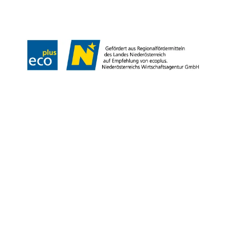
Datenschutz
Impressum
Haftungsausschluss
Barrierefreiheitserklärung
Wienerwald Tourismus
Copyright © Stadtgemeinde Bad Vöslau