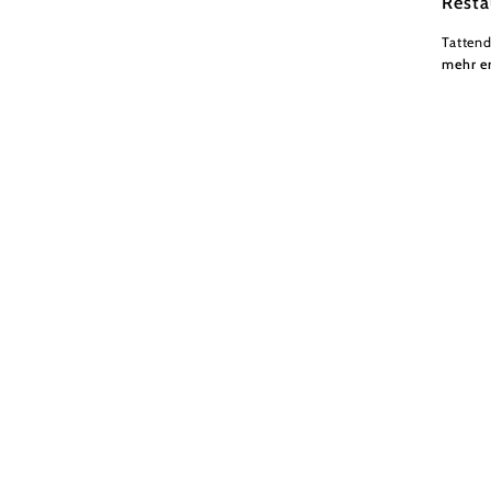
Resta
Tattend
mehr e