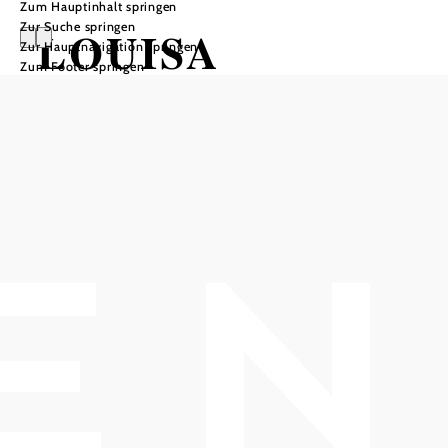
Zum Hauptinhalt springen
Zur Suche springen
LOUISA
Zur Hauptnavigation springen
Zum Footer springen
SPECHT &
BAND
HOB i RAUM, 2540 Bad Vöslau