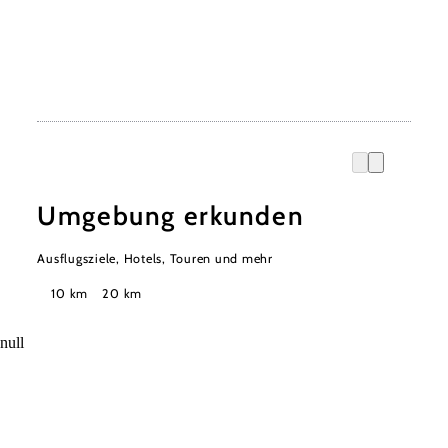
Umgebung erkunden
Ausflugsziele, Hotels, Touren und mehr
Suchradius
10 km
20 km
null