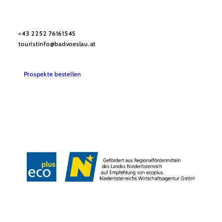
Stadtmarketing Tourismus & Events Bad Vöslau
Haben Sie Fragen? Wir helfen Ihnen gerne weiter.
+43 2252 76161545
touristinfo@badvoeslau.at
Prospekte bestellen
Team
Datenschutz
Impressum
Haftungsausschluss
Barrierefreiheitserklärung
Wienerwald Tourismus
Copyright © Stadtgemeinde Bad Vöslau