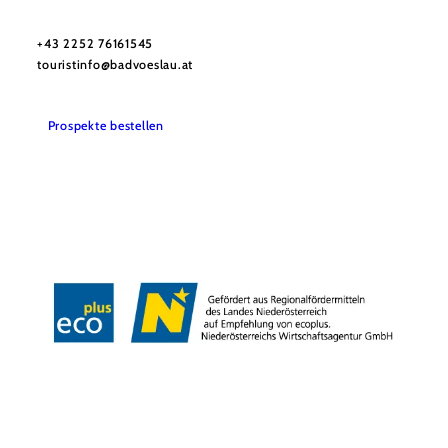
Stadtmarketing Tourismus & Events Bad Vöslau
Haben Sie Fragen? Wir helfen Ihnen gerne weiter.
+43 2252 76161545
touristinfo@badvoeslau.at
Prospekte bestellen
Team
Datenschutz
Impressum
Haftungsausschluss
Barrierefreiheitserklärung
Wienerwald Tourismus
Copyright © Stadtgemeinde Bad Vöslau