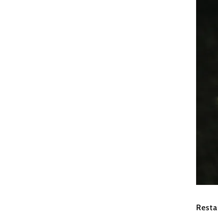
Wiener
Resta