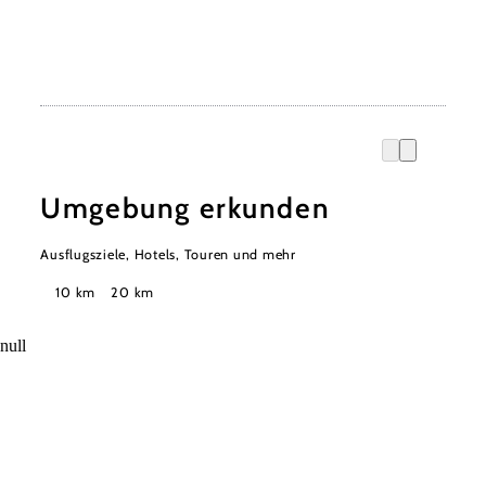
Umgebung erkunden
Ausflugsziele, Hotels, Touren und mehr
Suchradius
10 km
20 km
null