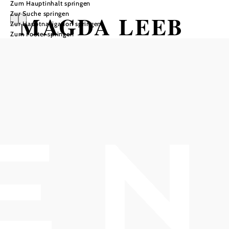
Zum Hauptinhalt springen
Zur Suche springen
MAGDA LEEB
Zur Hauptnavigation springen
Zum Footer springen
„AUFPUDELN“
HOB i RAUM, 2540 Bad Vöslau